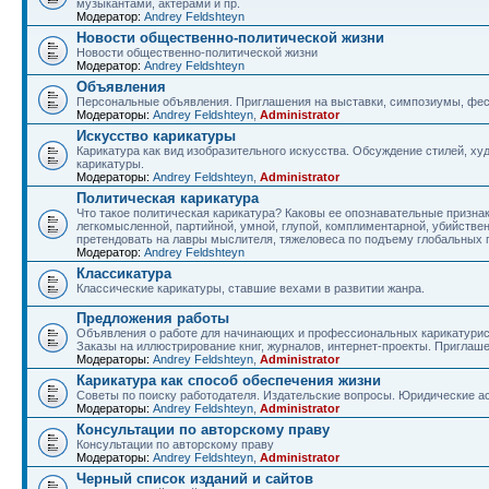
музыкантами, актерами и пр.
Модератор:
Andrey Feldshteyn
Новости общественно-политической жизни
Новости общественно-политической жизни
Модератор:
Andrey Feldshteyn
Объявления
Персональные объявления. Приглашения на выставки, симпозиумы, фест
Модераторы:
Andrey Feldshteyn
,
Administrator
Искусство карикатуры
Карикатура как вид изобразительного искусства. Обсуждение стилей, ху
карикатуры.
Модераторы:
Andrey Feldshteyn
,
Administrator
Политическая карикатура
Что такое политическая карикатура? Каковы ее опознавательные признак
легкомысленной, партийной, умной, глупой, комплиментарной, убийстве
претендовать на лавры мыслителя, тяжеловеса по подъему глобальных
Модератор:
Andrey Feldshteyn
Классикатура
Классические карикатуры, ставшие вехами в развитии жанра.
Предложения работы
Объявления о работе для начинающих и профессиональных карикатурис
Заказы на иллюстрирование книг, журналов, интернет-проекты. Приглаше
Модераторы:
Andrey Feldshteyn
,
Administrator
Карикатура как способ обеспечения жизни
Советы по поиску работодателя. Издательские вопросы. Юридические ас
Модераторы:
Andrey Feldshteyn
,
Administrator
Консультации по авторскому праву
Консультации по авторскому праву
Модераторы:
Andrey Feldshteyn
,
Administrator
Черный список изданий и сайтов