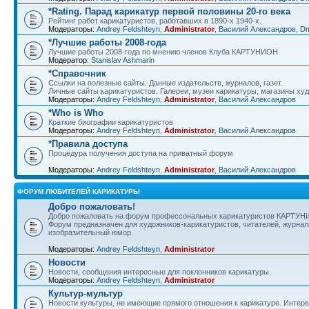
*Rating. Парад карикатур первой половины 20-го века
Рейтинг работ карикатуристов, работавших в 1890-х 1940-х.
Модераторы:
Andrey Feldshteyn
,
Administrator
,
Василий Александров
,
D
*Лучшие работы 2008-года
Лучшие работы 2008-года по мнению членов Клуба КАРТУНИОН
Модератор:
Stanislav Ashmarin
*Справочник
Ссылки на полезные сайты. Данные издательств, журналов, газет.
Личные сайты карикатуристов. Галереи, музеи карикатуры, магазины ху
Модераторы:
Andrey Feldshteyn
,
Administrator
,
Василий Александров
*Who is Who
Краткие биографии карикатуристов
Модераторы:
Andrey Feldshteyn
,
Administrator
,
Василий Александров
*Правила доступа
Процедура получения доступа на приватный форум
Модераторы:
Andrey Feldshteyn
,
Administrator
,
Василий Александров
ФОРУМ ЛЮБИТЕЛЕЙ КАРИКАТУРЫ
Добро пожаловать!
Добро пожаловать на форум профессональных карикатуристов КАРТУН
Форум предназначен для художников-карикатуристов, читателей, журнали
изобразительный юмор.
Модераторы:
Andrey Feldshteyn
,
Administrator
Новости
Новости, сообщения интересные для поклонников карикатуры.
Модераторы:
Andrey Feldshteyn
,
Administrator
Культур-мультур
Новости культуры, не имеющие прямого отношения к карикатуре. Интер