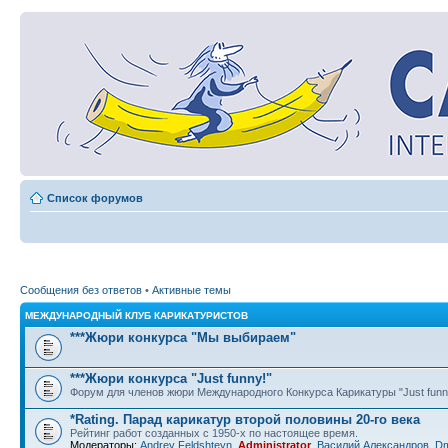
Список форумов
Сообщения без ответов
•
Активные темы
МЕЖДУНАРОДНЫЙ КЛУБ КАРИКАТУРИСТОВ
***Жюри конкурса "Мы выбираем"
***Жюри конкурса "Just funny!"
Форум для членов жюри Международного Конкурса Карикатуры "Just funn
*Rating. Парад карикатур второй половины 20-го века
Рейтинг работ созданных с 1950-х по настоящее время.
Модераторы:
Andrey Feldshteyn
,
Administrator
,
Василий Александров
,
D