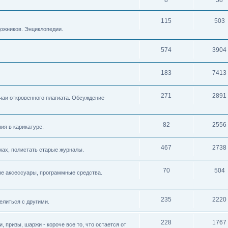
115
503
дожников. Энциклопедии.
574
3904
183
7413
271
2891
чаи откровенного плагиата. Обсуждение
82
2556
ия в карикатуре.
467
2738
мах, полистать старые журналы.
70
504
ые аксессуары, программные средства.
235
2220
литься с другими.
228
1767
 призы, шаржи - короче все то, что остается от