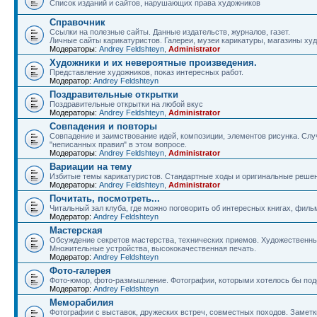
Список изданий и сайтов, нарушающих права художников
Справочник
Ссылки на полезные сайты. Данные издательств, журналов, газет.
Личные сайты карикатуристов. Галереи, музеи карикатуры, магазины ху
Модераторы:
Andrey Feldshteyn
,
Administrator
Художники и их невероятные произведения.
Представление художников, показ интересных работ.
Модератор:
Andrey Feldshteyn
Поздравительные открытки
Поздравительные открытки на любой вкус
Модераторы:
Andrey Feldshteyn
,
Administrator
Совпадения и повторы
Совпадение и заимствование идей, композиции, элементов рисунка. Слу
"неписанных правил" в этом вопросе.
Модераторы:
Andrey Feldshteyn
,
Administrator
Вариации на тему
Избитые темы карикатуристов. Стандартные ходы и оригинальные решен
Модераторы:
Andrey Feldshteyn
,
Administrator
Почитать, посмотреть...
Читальный зал клуба, где можно поговорить об интересных книгах, филь
Модератор:
Andrey Feldshteyn
Мастерская
Обсуждение секретов мастерства, технических приемов. Художественн
Множительные устройства, высококачественная печать.
Модератор:
Andrey Feldshteyn
Фото-галерея
Фото-юмор, фото-размышление. Фотографии, которыми хотелось бы поде
Модератор:
Andrey Feldshteyn
Меморабилия
Фотографии с выставок, дружеских встреч, совместных походов. Заметки,