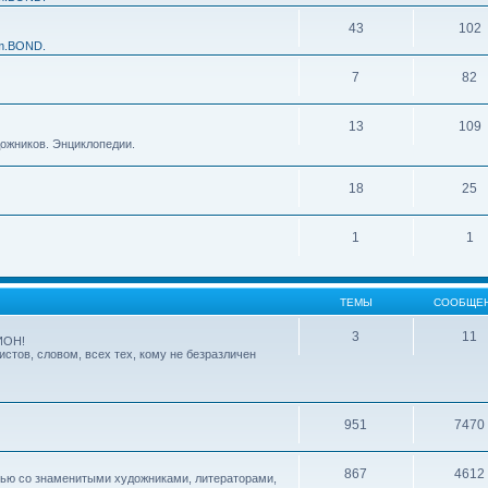
43
102
m.BOND.
7
82
13
109
дожников. Энциклопедии.
18
25
1
1
ТЕМЫ
СООБЩЕ
3
11
ИОН!
стов, словом, всех тех, кому не безразличен
951
7470
867
4612
вью со знаменитыми художниками, литераторами,