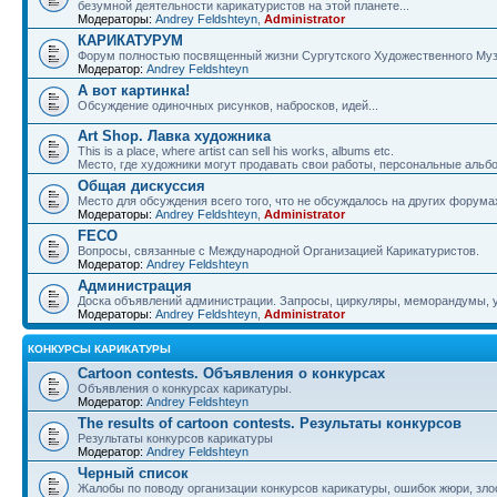
безумной деятельности карикатуристов на этой планете...
Модераторы:
Andrey Feldshteyn
,
Administrator
КАРИКАТУРУМ
Форум полностью посвященный жизни Сургутского Художественного Музе
Модератор:
Andrey Feldshteyn
А вот картинка!
Обсуждение одиночных рисунков, набросков, идей...
Art Shop. Лавка художника
This is a place, where artist can sell his works, albums etc.
Место, где художники могут продавать свои работы, персональные альбо
Общая дискуссия
Место для обсуждения всего того, что не обсуждалось на других форума
Модераторы:
Andrey Feldshteyn
,
Administrator
FECO
Вопросы, связанные с Международной Организацией Карикатуристов.
Модератор:
Andrey Feldshteyn
Администрация
Доска объявлений администрации. Запросы, циркуляры, меморандумы, 
Модераторы:
Andrey Feldshteyn
,
Administrator
КОНКУРСЫ КАРИКАТУРЫ
Cartoon contests. Объявления о конкурсах
Объявления о конкурсах карикатуры.
Модератор:
Andrey Feldshteyn
The results of cartoon contests. Результаты конкурсов
Результаты конкурсов карикатуры
Модератор:
Andrey Feldshteyn
Черный список
Жалобы по поводу организации конкурсов карикатуры, ошибок жюри, зло