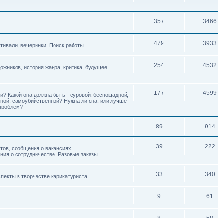
357
3466
479
3933
ивали, вечеринки. Поиск работы.
254
4532
дожников, история жанра, критика, будущее
177
4599
и? Какой она должна быть - суровой, беспощадной,
нной, самоубийственной? Нужна ли она, или лучше
 проблем?
89
914
39
222
тов, сообщения о вакансиях.
ния о сотрудничестве. Разовые заказы.
33
340
пекты в творчестве карикатуриста.
9
61
8
58