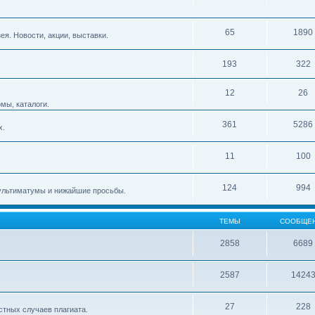
65
1890
я. Новости, акции, выставки.
193
322
12
26
мы, каталоги.
361
5286
х.
11
100
124
994
ультиматумы и нижайшие просьбы.
ТЕМЫ
СООБЩЕ
2858
6689
2587
1424
27
228
стных случаев плагиата.