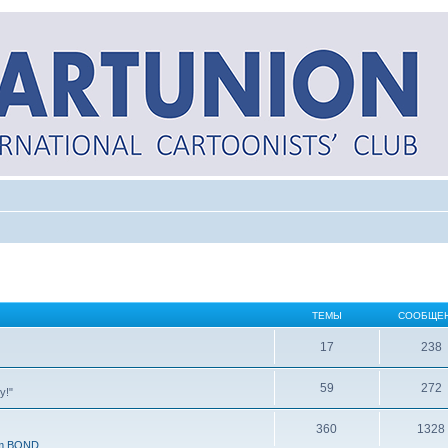
ТЕМЫ
СООБЩЕ
17
238
59
272
y!"
360
1328
m.BOND.