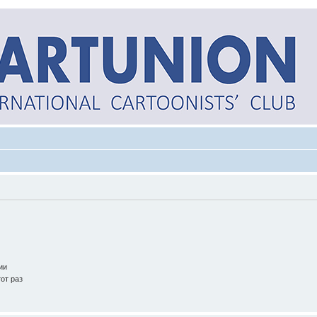
ии
от раз