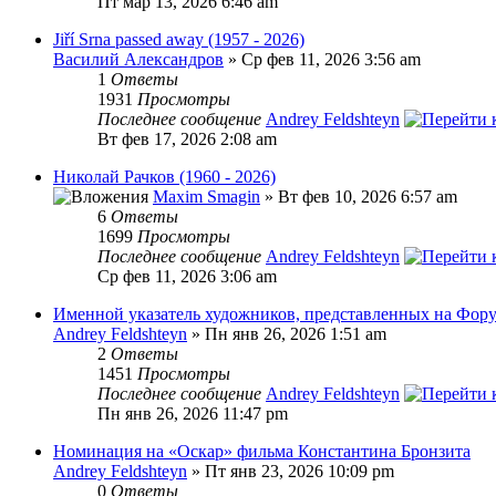
Пт мар 13, 2026 6:46 am
Jiří Srna passed away (1957 - 2026)
Василий Александров
» Ср фев 11, 2026 3:56 am
1
Ответы
1931
Просмотры
Последнее сообщение
Andrey Feldshteyn
Вт фев 17, 2026 2:08 am
Николай Рачков (1960 - 2026)
Maxim Smagin
» Вт фев 10, 2026 6:57 am
6
Ответы
1699
Просмотры
Последнее сообщение
Andrey Feldshteyn
Ср фев 11, 2026 3:06 am
Именной указатель художников, представленных на Фор
Andrey Feldshteyn
» Пн янв 26, 2026 1:51 am
2
Ответы
1451
Просмотры
Последнее сообщение
Andrey Feldshteyn
Пн янв 26, 2026 11:47 pm
Номинация на «Оскар» фильма Константина Бронзита
Andrey Feldshteyn
» Пт янв 23, 2026 10:09 pm
0
Ответы