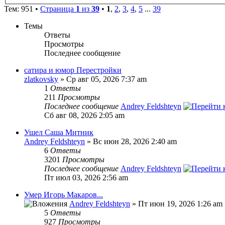
Тем: 951 •
Страница
1
из
39
•
1
,
2
,
3
,
4
,
5
...
39
Темы
Ответы
Просмотры
Последнее сообщение
сатира и юмор Перестройки
zlatkovsky
» Ср авг 05, 2026 7:37 am
1
Ответы
211
Просмотры
Последнее сообщение
Andrey Feldshteyn
Сб авг 08, 2026 2:05 am
Ушел Саша Митник
Andrey Feldshteyn
» Вс июн 28, 2026 2:40 am
6
Ответы
3201
Просмотры
Последнее сообщение
Andrey Feldshteyn
Пт июл 03, 2026 2:56 am
Умер Игорь Макаров...
Andrey Feldshteyn
» Пт июн 19, 2026 1:26 am
5
Ответы
927
Просмотры