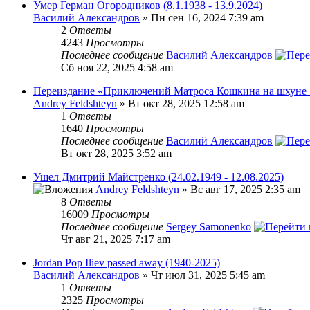
Умер Герман Огородников (8.1.1938 - 13.9.2024)
Василий Александров
» Пн сен 16, 2024 7:39 am
2
Ответы
4243
Просмотры
Последнее сообщение
Василий Александров
Сб ноя 22, 2025 4:58 am
Переиздание «Приключений Матроса Кошкина на шхуне 
Andrey Feldshteyn
» Вт окт 28, 2025 12:58 am
1
Ответы
1640
Просмотры
Последнее сообщение
Василий Александров
Вт окт 28, 2025 3:52 am
Ушел Дмитрий Майстренко (24.02.1949 - 12.08.2025)
Andrey Feldshteyn
» Вс авг 17, 2025 2:35 am
8
Ответы
16009
Просмотры
Последнее сообщение
Sergey Samonenko
Чт авг 21, 2025 7:17 am
Jordan Pop Iliev passed away (1940-2025)
Василий Александров
» Чт июл 31, 2025 5:45 am
1
Ответы
2325
Просмотры