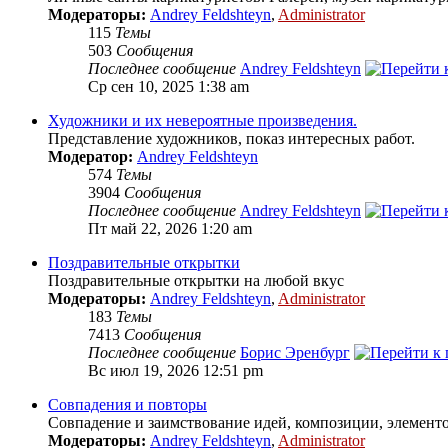
Модераторы:
Andrey Feldshteyn
,
Administrator
115
Темы
503
Сообщения
Последнее сообщение
Andrey Feldshteyn
Ср сен 10, 2025 1:38 am
Художники и их невероятные произведения.
Представление художников, показ интересных работ.
Модератор:
Andrey Feldshteyn
574
Темы
3904
Сообщения
Последнее сообщение
Andrey Feldshteyn
Пт май 22, 2026 1:20 am
Поздравительные открытки
Поздравительные открытки на любой вкус
Модераторы:
Andrey Feldshteyn
,
Administrator
183
Темы
7413
Сообщения
Последнее сообщение
Борис Эренбург
Вс июл 19, 2026 12:51 pm
Совпадения и повторы
Совпадение и заимствование идей, композиции, элементо
Модераторы:
Andrey Feldshteyn
,
Administrator