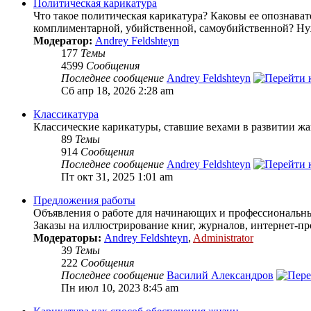
Политическая карикатура
Что такое политическая карикатура? Каковы ее опознава
комплиментарной, убийственной, самоубийственной? Нуж
Модератор:
Andrey Feldshteyn
177
Темы
4599
Сообщения
Последнее сообщение
Andrey Feldshteyn
Сб апр 18, 2026 2:28 am
Классикатура
Классические карикатуры, ставшие вехами в развитии жа
89
Темы
914
Сообщения
Последнее сообщение
Andrey Feldshteyn
Пт окт 31, 2025 1:01 am
Предложения работы
Объявления о работе для начинающих и профессиональны
Заказы на иллюстрирование книг, журналов, интернет-пр
Модераторы:
Andrey Feldshteyn
,
Administrator
39
Темы
222
Сообщения
Последнее сообщение
Василий Александров
Пн июл 10, 2023 8:45 am