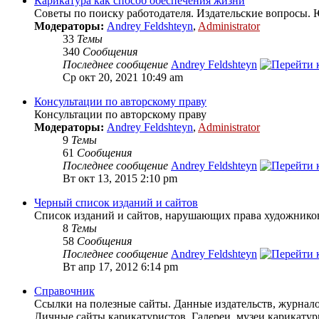
Карикатура как способ обеспечения жизни
Советы по поиску работодателя. Издательские вопросы. 
Модераторы:
Andrey Feldshteyn
,
Administrator
33
Темы
340
Сообщения
Последнее сообщение
Andrey Feldshteyn
Ср окт 20, 2021 10:49 am
Консультации по авторскому праву
Консультации по авторскому праву
Модераторы:
Andrey Feldshteyn
,
Administrator
9
Темы
61
Сообщения
Последнее сообщение
Andrey Feldshteyn
Вт окт 13, 2015 2:10 pm
Черный список изданий и сайтов
Список изданий и сайтов, нарушающих права художнико
8
Темы
58
Сообщения
Последнее сообщение
Andrey Feldshteyn
Вт апр 17, 2012 6:14 pm
Справочник
Ссылки на полезные сайты. Данные издательств, журналов
Личные сайты карикатуристов. Галереи, музеи карикату