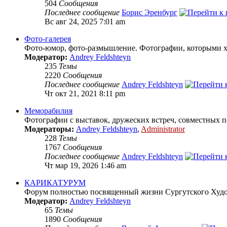
504
Сообщения
Последнее сообщение
Борис Эренбург
Вс авг 24, 2025 7:01 am
Фото-галерея
Фото-юмор, фото-размышление. Фотографии, которыми хо
Модератор:
Andrey Feldshteyn
235
Темы
2220
Сообщения
Последнее сообщение
Andrey Feldshteyn
Чт окт 21, 2021 8:11 pm
Меморабилия
Фотографии с выставок, дружеских встреч, совместных пох
Модераторы:
Andrey Feldshteyn
,
Administrator
228
Темы
1767
Сообщения
Последнее сообщение
Andrey Feldshteyn
Чт мар 19, 2026 1:46 am
КАРИКАТУРУМ
Форум полностью посвященный жизни Сургутского Худож
Модератор:
Andrey Feldshteyn
65
Темы
1890
Сообщения