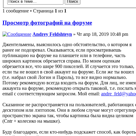
1 сообщение • Страница
1
из
1
Просмотр фотографий на форуме
Andrey Feldshteyn
» Чт апр 18, 2019 10:48 pm
Джентельмены, выяснилось одно обстоятельство, о котором я
ранее не подозревал. Оказывается, если просматриваешь
публикацию на форуме на планшете или в телефоне, часть
широких картинок обрезается справа. По моим оценкам
обрезается все, что шире 900 пикселей. И случается это только,
если ты не вошел в свой аккаунт на форуме. Если же ты вошел
(т.е. набрал свой Логин и Пароль), то все видно нормально.
Потому рекомендую всегда входить на форум. Для лиц, не им
аккаунта на форуме, рекомендую открыть таковой, т.е. послать 
email с соответствующим запросом. Мой email:
andre_feld@yaho
Сказанное не распространяется на пользователей, работающих 
десктопом или лэптопом. Они в любом случае могут отрегулир
пространство экрана так, чтобы картинка была видна целиком
(Cntr + колесико на мышке).
Буду благодарен, если кто-нибудь подскажет способ, как бороть