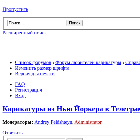
Пропустить
Расширенный поиск
Список форумов
‹
Форум любителей карикатуры
‹
Справ
Изменить размер шрифта
Версия для печати
FAQ
Регистрация
Вход
Карикатуры из Нью Йоркера в Телеграм
Модераторы:
Andrey Feldshteyn
,
Administrator
Ответить