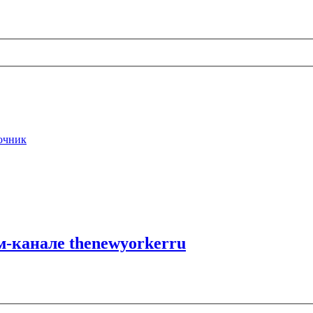
очник
-канале thenewyorkerru