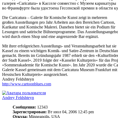
галерея «Caricatura» в Касселе совместно с Музеем карикатуры
во Франкфурте была удостоена Гессенской премии в области ку
Die Caricatura – Galerie für Komische Kunst zeigt in mehreren
großen Ausstellungen pro Jahr Arbeiten aus den Bereichen Cartoon,
Karikatur und Komische Malerei. Daneben bietet sie ein Podium für
Lesungen und satirische Bühnenprogramme. Das Ausstellungsangebo
wird durch einen Shop und eine angrenzende Bar ergänzt.
Mit ihrer erfolgreichen Ausstellungs- und Veranstaltungsarbeit hat sie
Kassel zu einem wichtigen Komik- und Satire-Zentrum in Deutschla
gemacht. Bereits im Gründungsjahr 1987 erhielt sie den »Kulturförder
der Stadt Kassel«. 2019 folgte der »Kasseler Kulturpreis« für das Pro
»Sommerakademie für Komische Kunst«. Im Jahr 2020 wurde die Car
Galerie Kassel gemeinsam mit dem Caricatura Museum Frankfurt mit
Hessischen Kulturpreis« ausgezeichnet.
Andrey Feldshteyn
http://www.cartoonblues.com
Andrey Feldshteyn
Сообщения:
12343
Зарегистрирован:
Вт июл 04, 2006 12:45 pm
Откуда:
Minneapolis, USA