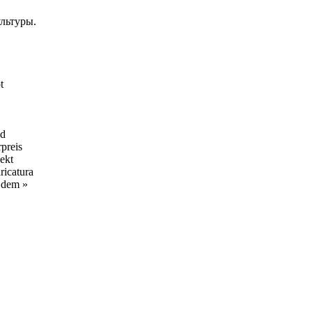
льтуры.
t
nd
preis
jekt
icatura
 dem »