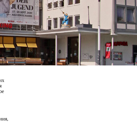
их
я
ое
ния,