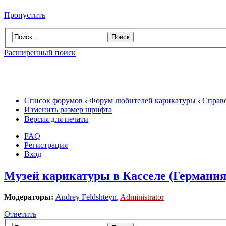
Пропустить
Расширенный поиск
Список форумов
‹
Форум любителей карикатуры
‹
Справ
Изменить размер шрифта
Версия для печати
FAQ
Регистрация
Вход
Музей карикатуры в Касселе (Германия
Модераторы:
Andrey Feldshteyn
,
Administrator
Ответить