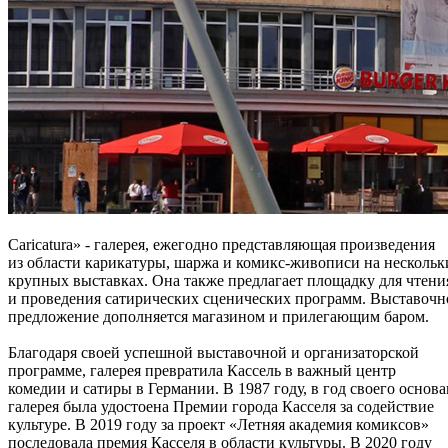
Caricatura» - галерея, ежегодно представляющая произведения
из области карикатуры, шаржа и комикс-живописи на нескольк
крупных выставках. Она также предлагает площадку для чтени
и проведения сатирических сценических программ. Выставочн
предложение дополняется магазином и прилегающим баром.
Благодаря своей успешной выставочной и организаторской
программе, галерея превратила Кассель в важный центр
комедии и сатиры в Германии. В 1987 году, в год своего основа
галерея была удостоена Премии города Касселя за содействие
культуре. В 2019 году за проект «Летняя академия комиксов»
последовала премия Касселя в области культуры. В 2020 году