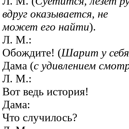
Л. М. (
Суетится, лезет р
вдруг оказывается, не
может его найти
).
Л. М.:
Обождите! (
Шарит у себя
Дама (
с удивлением смот
Л. М.:
Вот ведь история!
Дама:
Что случилось?