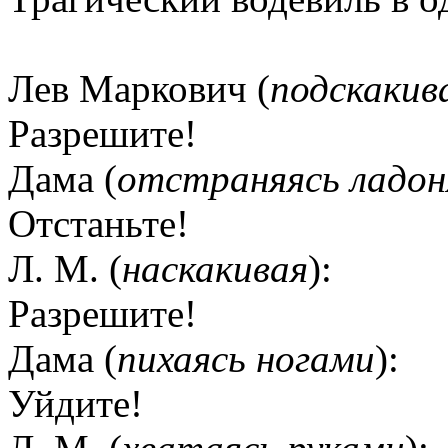
Лев Маркович (
подскакив
Разрешите!
Дама (
отстраняясь ладо
Отстаньте!
Л. М. (
наскакивая
):
Разрешите!
Дама (
пихаясь ногами
):
Уйдите!