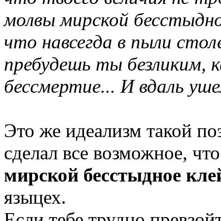
молвы мирской бесстыдно
что навсегда в пыли сто
пребудешь ты безликим, к
бессмертие... И вдаль уше
Это же идеализм такой по
сделал все возможное, чт
мирской бесстыдное кле
языцех.
Если тебе трудно превзой