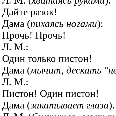
Л. М. (
хватаясь руками
):
Дайте разок!
Дама (
пихаясь ногами
):
Прочь! Прочь!
Л. М.:
Один только пистон!
Дама (
мычит, дескать "н
Л. М.:
Пистон! Один пистон!
Дама (
закатывает глаза
).