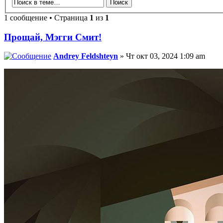
1 сообщение • Страница
1
из
1
Прощай, Мэгги Смит!
Andrey Feldshteyn
» Чт окт 03, 2024 1:09 am