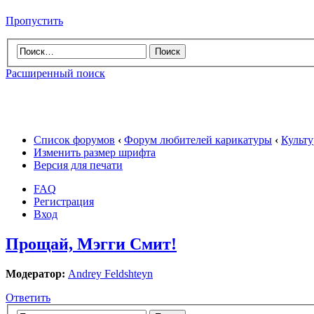
Пропустить
Расширенный поиск
Список форумов
‹
Форум любителей карикатуры
‹
Культу
Изменить размер шрифта
Версия для печати
FAQ
Регистрация
Вход
Прощай, Мэгги Смит!
Модератор:
Andrey Feldshteyn
Ответить