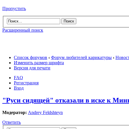
Пропустить
Расширенный поиск
Список форумов
‹
Форум любителей карикатуры
‹
Новос
Изменить размер шрифта
Версия для печати
FAQ
Регистрация
Вход
"Руси сидящей" отказали в иске к Миню
Модератор:
Andrey Feldshteyn
Ответить