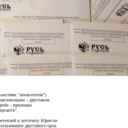
властями "иноагентом")
 организации – двуглавом
робе – признаки
ерсантъ".
ретензий к логотипу. Юристы
пользование двуглавого орла