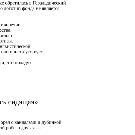
кже обратилась в Геральдический
то логотип фонда не является
тиворечие
рства,
Минюст
ртизы.
ингвистической
ссии оно отсутствует.
и, что подадут
сь сидящая»
 орел с кандалами и дубинкой
ой робе, а другая —