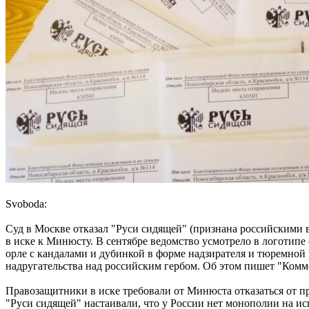
Svoboda:
Суд в Москве отказал "Руси сидящей" (признана российскими 
в иске к Минюсту. В сентябре ведомство усмотрело в логотипе
орле с кандалами и дубинкой в форме надзирателя и тюремной 
надругательства над российским гербом. Об этом пишет "Комм
Правозащитники в иске требовали от Минюста отказаться от п
"Руси сидящей" настаивали, что у России нет монополии на ис