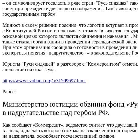
– он символизирует госвласть в ряде стран. "Русь сидящая" та
совет при президенте для анализа изображения. Там заявили, ч
государственным гербом.
Минюст в своём решении пояснил, что логотип вступает в про
с Конституцией России и показывает страну "в качестве госуда
основной целью которого являются обвинения и наказания". 
также отказал организации в проведении геральдической экспе
При этом организация сообщила о готовности в проведении л
экспертизы понятия "надругательство" – в законодательстве Ро
Юристы "Руси сидящей" в разговоре с "Коммерсантом" отметил
апелляцию на отказ суда.
https://www.svoboda.org/a/31509697.html
Ранее:
Министерство юстиции обвинил фонд «Ру
в надругательстве над гербом РФ
.
Как сообщает «Коммерсант», ведомство считает, что двуглавый
в лапах, одна часть которого похожа на заключенного в тюремн
на надзирателя, оскорбляет государственный символ.