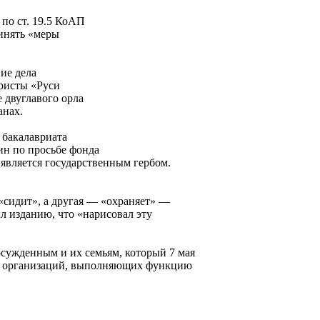
по ст. 19.5 КоАП
инять «меры
ие дела
Юристы «Руси
 двуглавого орла
анах.
 бакалавриата
н по просьбе фонда
 является государственным гербом.
«сидит», а другая — «охраняет» —
л изданию, что «нарисовал эту
сужденным и их семьям, который 7 мая
их организаций, выполняющих функцию