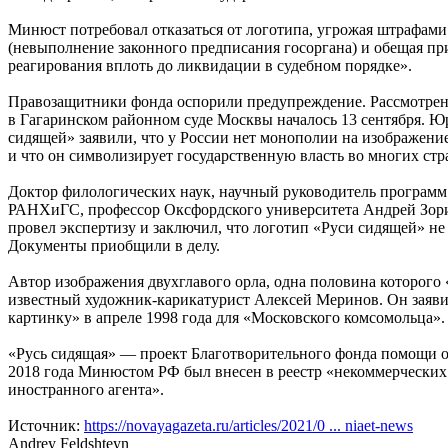
Минюст потребовал отказаться от логотипа, угрожая штрафами 
(невыполнение законного предписания госоргана) и обещая пр
реагирования вплоть до ликвидации в судебном порядке».
Правозащитники фонда оспорили предупреждение. Рассмотрен
в Гагаринском районном суде Москвы началось 13 сентября. 
сидящей» заявили, что у России нет монополии на изображение
и что он символизирует государственную власть во многих стр
Доктор филологических наук, научный руководитель программ
РАНХиГС, профессор Оксфордского университета Андрей Зори
провел экспертизу и заключил, что логотип «Руси сидящей» не
Документы приобщили в делу.
Автор изображения двухглавого орла, одна половина которого 
известный художник-карикатурист Алексей Меринов. Он заяви
картинку» в апреле 1998 года для «Московского комсомольца».
«Русь сидящая» — проект Благотворительного фонда помощи о
2018 года Минюстом РФ был внесен в реестр «некоммерческ
иностранного агента».
Источник:
https://novayagazeta.ru/articles/2021/0 ... niaet-news
Andrey Feldshteyn