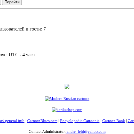
ьзователей и гости: 7
ояс: UTC - 4 часа
ts' general info
|
CartoonBlues.com
|
Encyclopedia Cartoonia
|
Cartoon Bank
|
Car
Contact Administrator:
andre_feld@yahoo.com