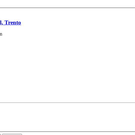
l, Trento
m