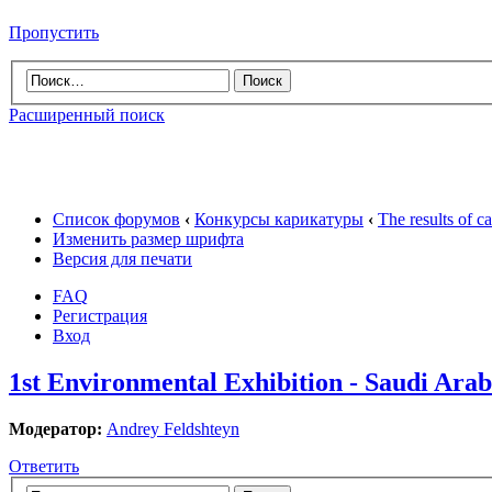
Пропустить
Расширенный поиск
Список форумов
‹
Конкурсы карикатуры
‹
The results of 
Изменить размер шрифта
Версия для печати
FAQ
Регистрация
Вход
1st Environmental Exhibition - Saudi Arab
Модератор:
Andrey Feldshteyn
Ответить