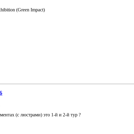
hibition (Green Impact)
6
ентах (с люстрами) это 1-й и 2-й тур ?