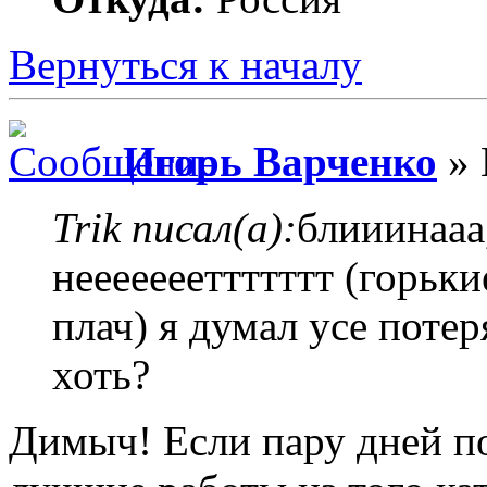
Вернуться к началу
Игорь Варченко
» 
Trik писал(а):
блииинааа,
неееееееттттттт (горьк
плач) я думал усе потер
хоть?
Димыч! Если пару дней п