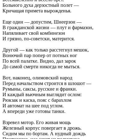
Больного духа дерзостный полет —
Кричащая примета вырожденья.
Еще один — допустим, Шнеерзон —
В гражданской жизни — плут и фармазон,
Напяливает свой комбинезон
И грязно, по-советски, матерится.
Другой — как только расстегнул мешок,
Вонючий пар попер от потных ног
По всей палатке. Видно, дал зарок
До самой смерти никогда не мыться.
Вот, наконец, олимовский народ
Перед начальством строится в шлошот —
Румыны, саксы, русские и франки.
И каждый вьючным выглядит ослом:
Рюкзак и каска, пояс с барахлом
И автомат на шее под углом.
А впереди уже готовы танки.
Взревел мотор. Его живая мощь
Железный корпус повергает в дрожь.
Сидим мы по бортам. А нудный дождь