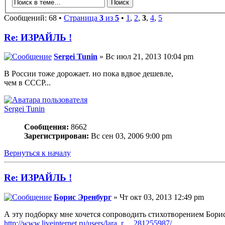
Сообщений: 68 •
Страница
3
из
5
•
1
,
2
,
3
,
4
,
5
Re: ИЗРАЙЛЬ !
Sergei Tunin
» Вс июл 21, 2013 10:04 pm
В России тоже дорожает. но пока вдвое дешевле,
чем в СССР...
Sergei Tunin
Сообщения:
8662
Зарегистрирован:
Вс сен 03, 2006 9:00 pm
Вернуться к началу
Re: ИЗРАЙЛЬ !
Борис Эренбург
» Чт окт 03, 2013 12:49 pm
А эту подборку мне хочется сопроводить стихотворением Бориса
http://www.liveinternet.ru/users/lara_r ... 281255987/