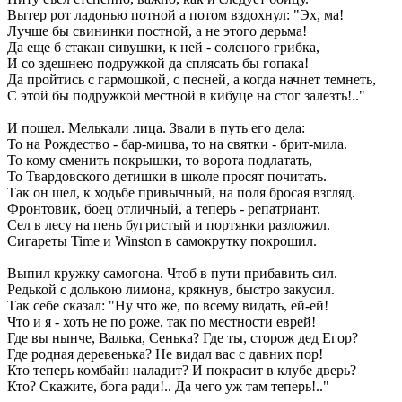
Вытер рот ладонью потной а потом вздохнул: "Эх, ма!
Лучше бы свининки постной, а не этого дерьма!
Да еще б стакан сивушки, к ней - соленого грибка,
И со здешнею подружкой да сплясать бы гопака!
Да пройтись с гармошкой, с песней, а когда начнет темнеть,
С этой бы подружкой местной в кибуце на стог залезть!.."
И пошел. Мелькали лица. Звали в путь его дела:
То на Рождество - бар-мицва, то на святки - брит-мила.
То кому сменить покрышки, то ворота подлатать,
То Твардовского детишки в школе просят почитать.
Так он шел, к ходьбе привычный, на поля бросая взгляд.
Фронтовик, боец отличный, а теперь - репатриант.
Сел в лесу на пень бугристый и портянки разложил.
Сигареты Time и Winston в самокрутку покрошил.
Выпил кружку самогона. Чтоб в пути прибавить сил.
Редькой с долькою лимона, крякнув, быстро закусил.
Так себе сказал: "Ну что же, по всему видать, ей-ей!
Что и я - хоть не по роже, так по местности еврей!
Где вы нынче, Валька, Сенька? Где ты, сторож дед Егор?
Где родная деревенька? Не видал вас с давних пор!
Кто теперь комбайн наладит? И покрасит в клубе дверь?
Кто? Скажите, бога ради!.. Да чего уж там теперь!.."