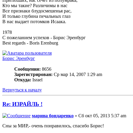
Притихших, нас сечет из полумрака,
Кто мы такие? Различимы в нас
Все признаки блудосмешенья рас,
И только глубина печальных глаз
В нас выдает потомков Исаака.
1978
С пожеланием успехов - Борис Эренбург
Best regards - Boris Erenburg
Борис Эренбург
Сообщения:
8656
Зарегистрирован:
Ср мар 14, 2007 1:29 am
Откуда:
Israel
Вернуться к началу
Re: ИЗРАЙЛЬ !
марина бондаренко
» Сб окт 05, 2013 5:37 am
Сны за МИР,- очень понравилось, спасибо Борис!