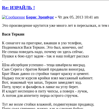
Re: ИЗРАЙЛЬ !
Борис Эренбург
» Чт дек 05, 2013 10:41 am
Это произведение крутится уже много лет в пересылках, и тем н
Вася Теркин
К синагоге на пригорке, вжавши в ухо телефон,
Поднимался Вася Теркин. Это был, конечно, он!
Не спеша поведать надо, почему он здесь сейчас.
Пушки к бою едут задом - так и наш пойдет рассказ
.
Шла абсорбция успешно - теща швабрила мисрад.
Сын Серега с братом Кешей продавали виноград.
Брат Иван давно со стройки тащит краску и цемент.
Надьку после курсов кройки взял массажный кабинет.
Вот, знакомый чуя запах, Теркин замедляет ход.
Питу, хумус и фалафель в лавке на углу берет.
И кладет неспешно в питу чипсы, а поверх - лучок,
А потом для аппетиту перца острого стручок.
Тут же возле стойки влажной, подмигнувши продавцу,
Питу съел степенно, важно, как и следует бойцу.