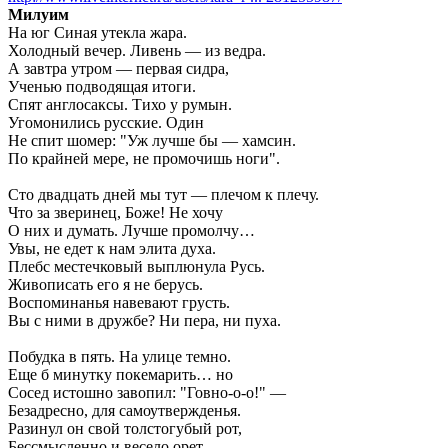
Милуим
На юг Синая утекла жара.
Холодный вечер. Ливень — из ведра.
А завтра утром — первая сидра,
Ученью подводящая итоги.
Спят англосаксы. Тихо у румын.
Угомонились русские. Один
Не спит шомер: "Уж лучше бы — хамсин.
По крайней мере, не промочишь ноги".
Сто двадцать дней мы тут — плечом к плечу.
Что за зверинец, Боже! Не хочу
О них и думать. Лучше промолчу…
Увы, не едет к нам элита духа.
Плебс местечковый выплюнула Русь.
Живописать его я не берусь.
Воспоминанья навевают грусть.
Вы с ними в дружбе? Ни пера, ни пуха.
Побудка в пять. На улице темно.
Еще б минутку покемарить… но
Сосед истошно завопил: "Говно-о-о!" —
Безадресно, для самоутвержденья.
Разинул он свой толстогубый рот,
Бессмысленно и весело орет.