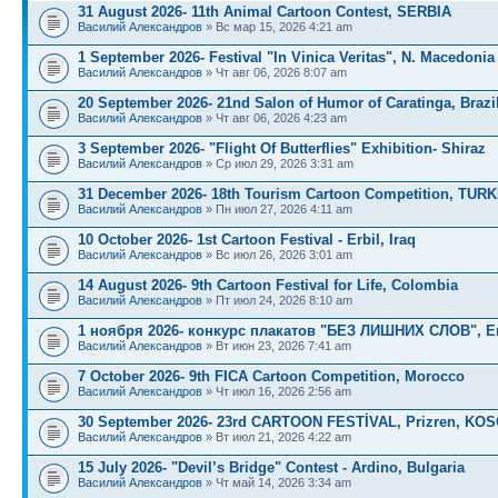
31 August 2026- 11th Animal Cartoon Contest, SERBIA
Василий Александров
» Вс мар 15, 2026 4:21 am
1 September 2026- Festival "In Vinica Veritas", N. Macedonia
Василий Александров
» Чт авг 06, 2026 8:07 am
20 September 2026- 21nd Salon of Humor of Caratinga, Brazi
Василий Александров
» Чт авг 06, 2026 4:23 am
3 September 2026- "Flight Of Butterflies" Exhibition- Shiraz
Василий Александров
» Ср июл 29, 2026 3:31 am
31 December 2026- 18th Tourism Cartoon Competition, TUR
Василий Александров
» Пн июл 27, 2026 4:11 am
10 October 2026- 1st Cartoon Festival - Erbil, Iraq
Василий Александров
» Вс июл 26, 2026 3:01 am
14 August 2026- 9th Cartoon Festival for Life, Colombia
Василий Александров
» Пт июл 24, 2026 8:10 am
1 ноября 2026- конкурс плакатов "БЕЗ ЛИШНИХ СЛОВ", Е
Василий Александров
» Вт июн 23, 2026 7:41 am
7 October 2026- 9th FICA Cartoon Competition, Morocco
Василий Александров
» Чт июл 16, 2026 2:56 am
30 September 2026- 23rd CARTOON FESTİVAL, Prizren, KO
Василий Александров
» Вт июл 21, 2026 4:22 am
15 July 2026- "Devil’s Bridge" Contest - Ardino, Bulgaria
Василий Александров
» Чт май 14, 2026 3:34 am