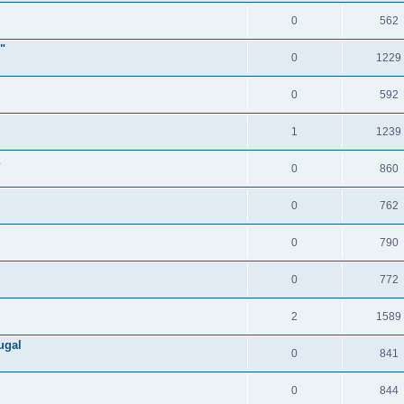
0
562
"
0
1229
0
592
1
1239
0
860
0
762
0
790
0
772
2
1589
ugal
0
841
0
844