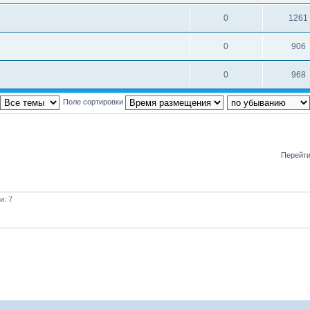
0
1261
0
906
0
968
Поле сортировки
Перейти
и: 7