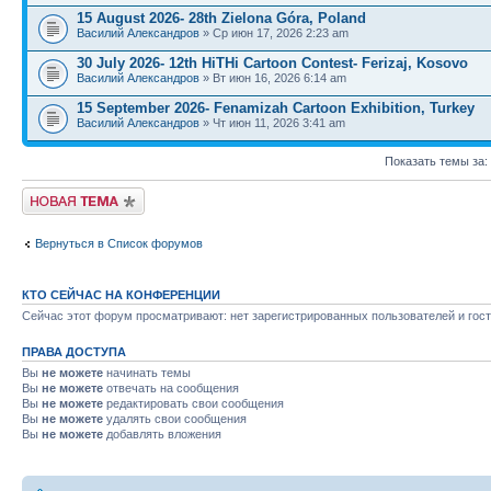
15 August 2026- 28th Zielona Góra, Poland
Василий Александров
» Ср июн 17, 2026 2:23 am
30 July 2026- 12th HiTHi Cartoon Contest- Ferizaj, Kosovo
Василий Александров
» Вт июн 16, 2026 6:14 am
15 September 2026- Fenamizah Cartoon Exhibition, Turkey
Василий Александров
» Чт июн 11, 2026 3:41 am
Показать темы за:
Новая тема
Вернуться в Список форумов
КТО СЕЙЧАС НА КОНФЕРЕНЦИИ
Сейчас этот форум просматривают: нет зарегистрированных пользователей и гост
ПРАВА ДОСТУПА
Вы
не можете
начинать темы
Вы
не можете
отвечать на сообщения
Вы
не можете
редактировать свои сообщения
Вы
не можете
удалять свои сообщения
Вы
не можете
добавлять вложения