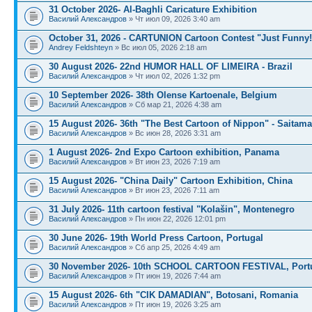
31 October 2026- Al-Baghli Caricature Exhibition
Василий Александров
» Чт июл 09, 2026 3:40 am
October 31, 2026 - CARTUNION Cartoon Contest "Just Funny!
Andrey Feldshteyn
» Вс июл 05, 2026 2:18 am
30 August 2026- 22nd HUMOR HALL OF LIMEIRA - Brazil
Василий Александров
» Чт июл 02, 2026 1:32 pm
10 September 2026- 38th Olense Kartoenale, Belgium
Василий Александров
» Сб мар 21, 2026 4:38 am
15 August 2026- 36th "The Best Cartoon of Nippon" - Saitama
Василий Александров
» Вс июн 28, 2026 3:31 am
1 August 2026- 2nd Expo Cartoon exhibition, Panama
Василий Александров
» Вт июн 23, 2026 7:19 am
15 August 2026- "China Daily" Cartoon Exhibition, China
Василий Александров
» Вт июн 23, 2026 7:11 am
31 July 2026- 11th cartoon festival "Kolašin", Montenegro
Василий Александров
» Пн июн 22, 2026 12:01 pm
30 June 2026- 19th World Press Cartoon, Portugal
Василий Александров
» Сб апр 25, 2026 4:49 am
30 November 2026- 10th SCHOOL CARTOON FESTIVAL, Port
Василий Александров
» Пт июн 19, 2026 7:44 am
15 August 2026- 6th "CIK DAMADIAN", Botosani, Romania
Василий Александров
» Пт июн 19, 2026 3:25 am