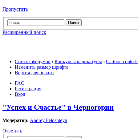
Пропустить
Расширенный поиск
Список форумов
‹
Конкурсы карикатуры
‹
Cartoon contes
Изменить размер шрифта
Версия для печати
FAQ
Регистрация
Вход
"Успех и Счастье" в Черногории
Модератор:
Andrey Feldshteyn
Ответить