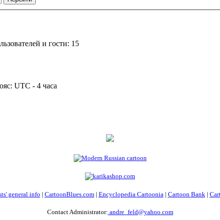
ьзователей и гости: 15
ояс: UTC - 4 часа
ts' general info
|
CartoonBlues.com
|
Encyclopedia Cartoonia
|
Cartoon Bank
|
Car
Contact Administrator:
andre_feld@yahoo.com