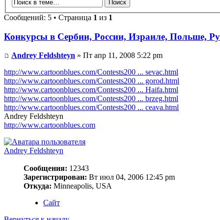
Сообщений: 5 • Страница
1
из
1
Конкурсы в Сербии, России, Израиле, Польше, 
Andrey Feldshteyn
» Пт апр 11, 2008 5:22 pm
http://www.cartoonblues.com/Contests200 ... sevac.html
http://www.cartoonblues.com/Contests200 ... gorod.html
http://www.cartoonblues.com/Contests200 ... Haifa.html
http://www.cartoonblues.com/Contests200 ... brzeg.html
http://www.cartoonblues.com/Contests200 ... ceava.html
Andrey Feldshteyn
http://www.cartoonblues.com
Andrey Feldshteyn
Сообщения:
12343
Зарегистрирован:
Вт июл 04, 2006 12:45 pm
Откуда:
Minneapolis, USA
Сайт
Вернуться к началу