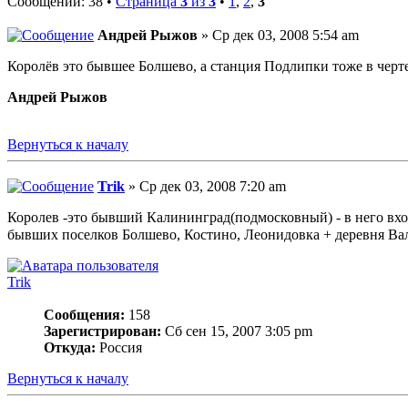
Сообщений: 38 •
Страница
3
из
3
•
1
,
2
,
3
Андрей Рыжов
» Ср дек 03, 2008 5:54 am
Королёв это бывшее Болшево, а станция Подлипки тоже в черте
Андрей Рыжов
Вернуться к началу
Trik
» Ср дек 03, 2008 7:20 am
Королев -это бывший Калининград(подмосковный) - в него вх
бывших поселков Болшево, Костино, Леонидовка + деревня Ва
Trik
Сообщения:
158
Зарегистрирован:
Сб сен 15, 2007 3:05 pm
Откуда:
Россия
Вернуться к началу