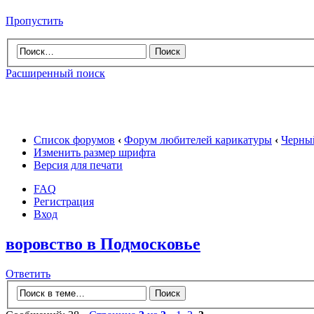
Пропустить
Расширенный поиск
Список форумов
‹
Форум любителей карикатуры
‹
Черный
Изменить размер шрифта
Версия для печати
FAQ
Регистрация
Вход
воровство в Подмосковье
Ответить