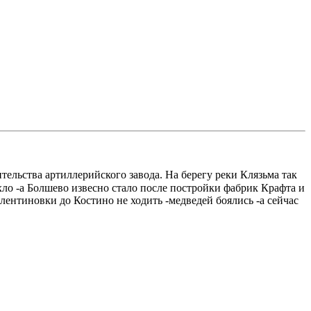
ельства артиллерийского завода. На берегу реки Клязьма так
ло -а Болшево извесно стало после постройки фабрик Крафта и
алентиновки до Костино не ходить -медведей боялись -а сейчас