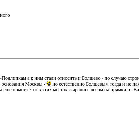
зного
одлипкам а к ним стали относить и Болшево - по случаю строит
о основания Москвы -
но естественно Болшевым тогда и не пах
ка еще помнит что в этих местах старались лесом на прямки от В