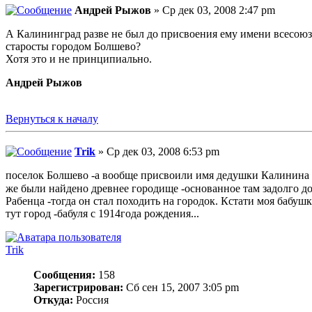
Андрей Рыжов
» Ср дек 03, 2008 2:47 pm
А Калининград разве не был до присвоения ему имени всесою
старосты городом Болшево?
Хотя это и не принципиально.
Андрей Рыжов
Вернуться к началу
Trik
» Ср дек 03, 2008 6:53 pm
поселок Болшево -а вообще присвоили имя дедушки Калинина -П
же были найдено древнее городище -основанное там задолго д
Рабенца -тогда он стал походить на городок. Кстати моя бабуш
тут город -бабуля с 1914года рождения...
Trik
Сообщения:
158
Зарегистрирован:
Сб сен 15, 2007 3:05 pm
Откуда:
Россия