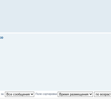
co
 за:
Поле сортировки