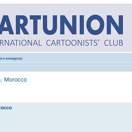
я о конкурсах
n, Morocco
rocco