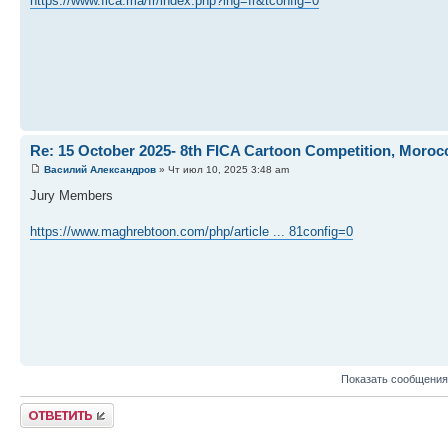
https://www.fica.ma/fr/index.php?lng=fr&tconfig=0
Re: 15 October 2025- 8th FICA Cartoon Competition, Moroc
Василий Александров
» Чт июл 10, 2025 3:48 am
Jury Members
https://www.maghrebtoon.com/php/article ... 81config=0
Показать сообщения
Ответить