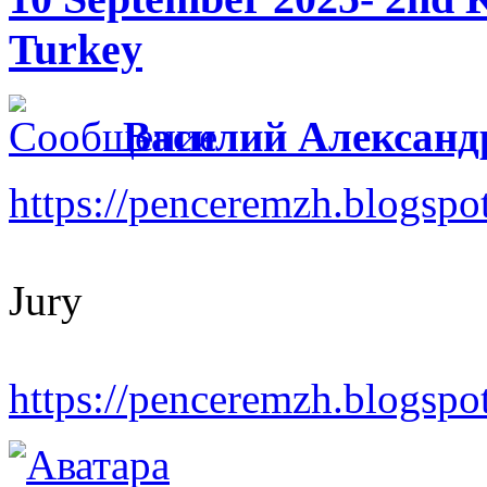
Turkey
Василий Александ
https://penceremzh.blogspot
Jury
https://penceremzh.blogspot