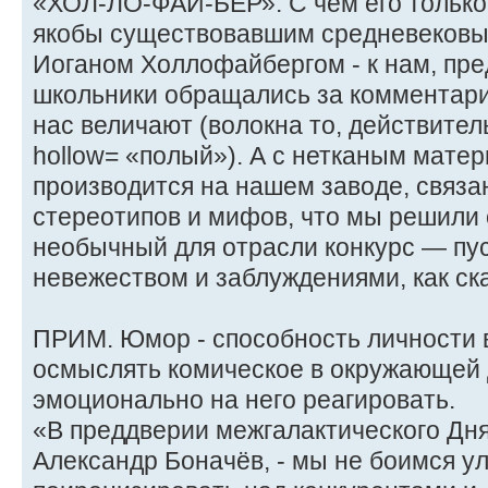
«ХОЛ-ЛО-ФАЙ-БЕР». С чем его только 
якобы существовавшим средневеков
Иоганом Холлофайбергом - к нам, пре
школьники обращались за комментар
нас величают (волокна то, действите
hollow= «полый»). А с нетканым мате
производится на нашем заводе, связа
стереотипов и мифов, что мы решили 
необычный для отрасли конкурс — пус
невежеством и заблуждениями, как ска
ПРИМ. Юмор - способность личности 
осмыслять комическое в окружающей 
эмоционально на него реагировать.
«В преддверии межгалактического Дня
Александр Боначёв, - мы не боимся у