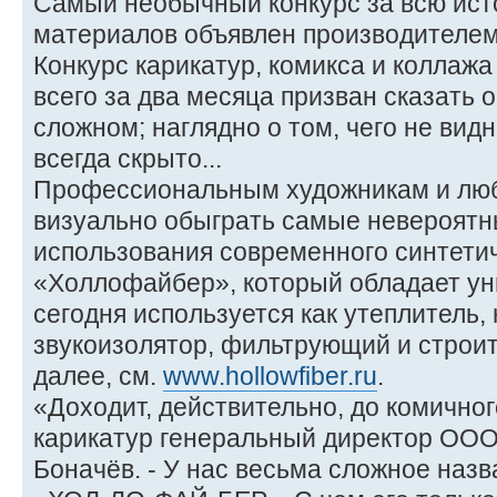
Самый необычный конкурс за всю ист
материалов объявлен производителе
Конкурс карикатур, комикса и коллаж
всего за два месяца призван сказать 
сложном; наглядно о том, чего не видн
всегда скрыто...
Профессиональным художникам и люб
визуально обыграть самые невероят
использования современного синтети
«Холлофайбер», который обладает ун
сегодня используется как утеплитель,
звукоизолятор, фильтрующий и строи
далее, см.
www.hollowfiber.ru
.
«Доходит, действительно, до комичног
карикатур генеральный директор ОО
Боначёв. - У нас весьма сложное назв