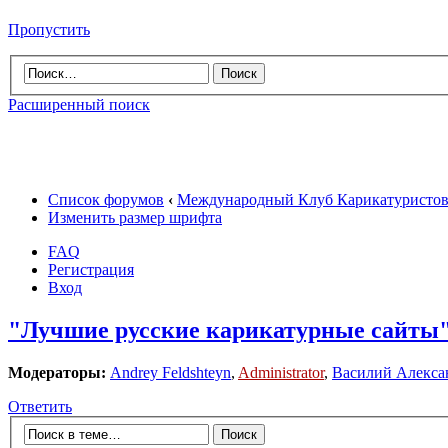
Пропустить
Расширенный поиск
Список форумов
‹
Международный Клуб Карикатуристо
Изменить размер шрифта
FAQ
Регистрация
Вход
"Лучшие русские карикатурные сайты
Модераторы:
Andrey Feldshteyn
,
Administrator
,
Василий Алекса
Ответить