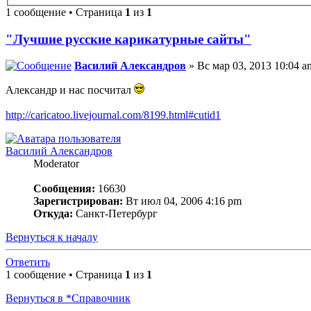
1 сообщение • Страница
1
из
1
"Лучшие русские карикатурные сайты"
Василий Александров
» Вс мар 03, 2013 10:04 a
Александр и нас посчитал
http://caricatoo.livejournal.com/8199.html#cutid1
Василий Александров
Moderator
Сообщения:
16630
Зарегистрирован:
Вт июл 04, 2006 4:16 pm
Откуда:
Санкт-Петербург
Вернуться к началу
Ответить
1 сообщение • Страница
1
из
1
Вернуться в *Справочник