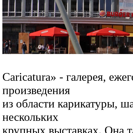
Caricatura» - галерея, еж
произведения
из области карикатуры, ш
нескольких
крупных выставках. Она т