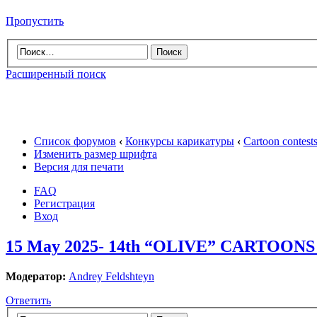
Пропустить
Расширенный поиск
Список форумов
‹
Конкурсы карикатуры
‹
Cartoon contes
Изменить размер шрифта
Версия для печати
FAQ
Регистрация
Вход
15 May 2025- 14th “OLIVE” CARTOON
Модератор:
Andrey Feldshteyn
Ответить