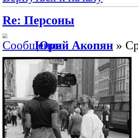
Re: Персоны
Юрий Акопян
» Ср