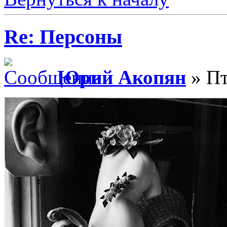
Re: Персоны
Юрий Акопян
» Пт