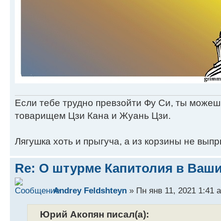
Если тебе трудно превзойти Фу Си, ты можеш
товарищем Цзи Кана и Жуань Цзи.
Лягушка хоть и прыгуча, а из корзины не выпр
Re: О штурме Капитолия в Ваш
Andrey Feldshteyn
» Пн янв 11, 2021 1:41 
Юрий Акопян писал(а):